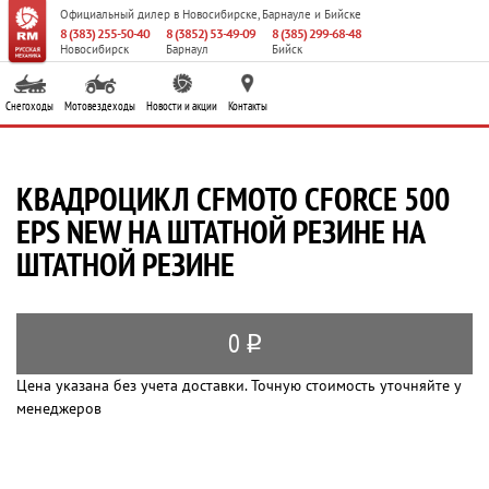
Официальный дилер
в Новосибирске, Барнауле и Бийске
8 (383) 255-50-40
8 (3852) 53-49-09
8 (385) 299-68-48
Новосибирск
Барнаул
Бийск
Снегоходы
Мотовездеходы
Новости и акции
Контакты
КВАДРОЦИКЛ CFMOTO CFORCE 500
EPS NEW НА ШТАТНОЙ РЕЗИНЕ НА
ШТАТНОЙ РЕЗИНЕ
0
q
Цена указана без учета доставки. Точную стоимость уточняйте у
менеджеров