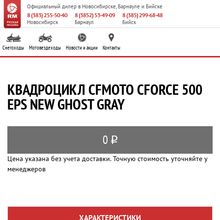
Официальный дилер
в Новосибирске, Барнауле и Бийске
8 (383) 255-50-40
8 (3852) 53-49-09
8 (385) 299-68-48
Новосибирск
Барнаул
Бийск
Снегоходы
Мотовездеходы
Новости и акции
Контакты
КВАДРОЦИКЛ CFMOTO CFORCE 500
EPS NEW GHOST GRAY
0
q
Цена указана без учета доставки. Точную стоимость уточняйте у
менеджеров
ХАРАКТЕРИСТИКИ